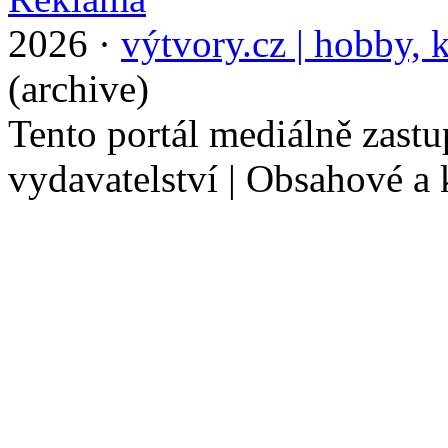
2026 ·
výtvory.cz | hobby, k
(archive)
Tento portál mediálně zast
vydavatelství | Obsahové a