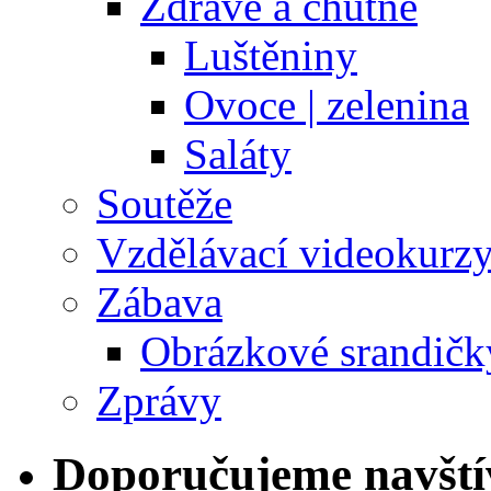
Zdravě a chutně
Luštěniny
Ovoce | zelenina
Saláty
Soutěže
Vzdělávací videokurz
Zábava
Obrázkové srandičk
Zprávy
Doporučujeme navští