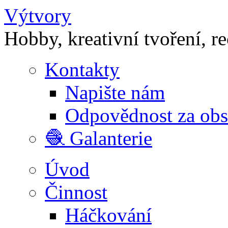
Výtvory
Hobby, kreativní tvoření, r
Kontakty
Napište nám
Odpovědnost za ob
🧶 Galanterie
Úvod
Činnost
Háčkování