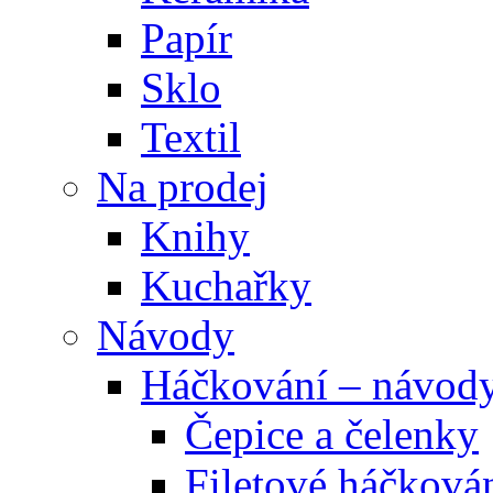
Papír
Sklo
Textil
Na prodej
Knihy
Kuchařky
Návody
Háčkování – návod
Čepice a čelenky
Filetové háčková