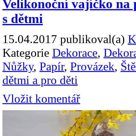
Velikonoční vajíčko na 
s dětmi
15.04.2017
publikoval(a)
K
Kategorie
Dekorace
,
Dekora
Nůžky
,
Papír
,
Provázek
,
Ště
dětmi a pro děti
Vložit komentář