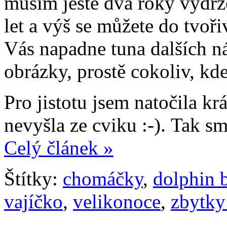
musím ještě dva roky vydrže
let a výš se můžete do tvoři
Vás napadne tuna dalších n
obrázky, prostě cokoliv, k
Pro jistotu jsem natočila kr
nevyšla ze cviku :-). Tak sm
Celý článek »
Štítky:
chomáčky
,
dolphin 
vajíčko
,
velikonoce
,
zbytky