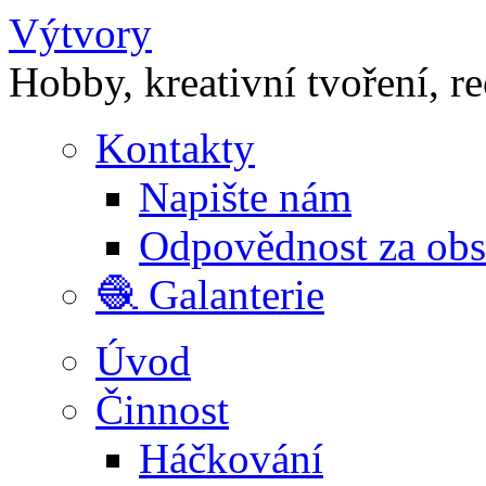
Výtvory
Hobby, kreativní tvoření, r
Kontakty
Napište nám
Odpovědnost za ob
🧶 Galanterie
Úvod
Činnost
Háčkování